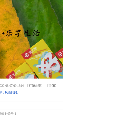
08-07 09:18:04 【
打印此页
】 【
关闭
】
好，风雨同路。
3014405号-1